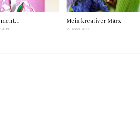
oment…
Mein kreativer März
t 2019
29. März 2021