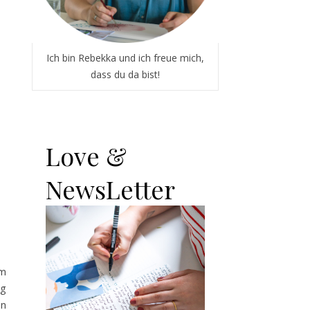
Ich bin Rebekka und ich freue mich,
dass du da bist!
Love &
NewsLetter
em
ig
en