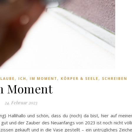
,
,
,
,
LAUBE
ICH
IM MOMENT
KÖRPER & SEELE
SCHREIBEN
m Moment
24. Februar 2023
g} Hallihallo und schön, dass du (noch) da bist, hier auf mein
ir gut und der Zauber des Neuanfangs von 2023 ist noch nicht völl
zissen gekauft und in die Vase gestellt – ein untrügliches Zeich