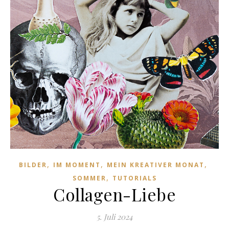
,
,
,
BILDER
IM MOMENT
MEIN KREATIVER MONAT
,
SOMMER
TUTORIALS
Collagen-Liebe
5. Juli 2024