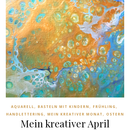
,
,
,
AQUARELL
BASTELN MIT KINDERN
FRÜHLING
,
,
HANDLETTERING
MEIN KREATIVER MONAT
OSTERN
Mein kreativer April