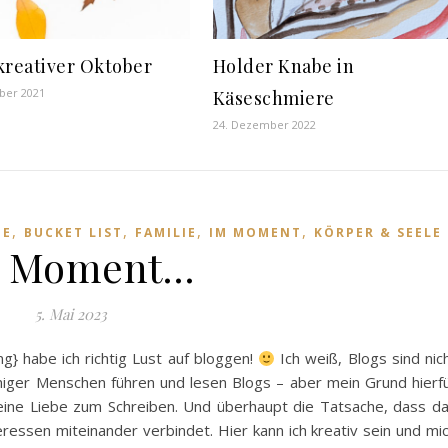
kreativer Oktober
Holder Knabe in
ber 2021
Käseschmiere
24. Dezember 2022
,
,
,
,
BE
BUCKET LIST
FAMILIE
IM MOMENT
KÖRPER & SEELE
 Moment…
5. Mai 2023
g} habe ich richtig Lust auf bloggen!
Ich weiß, Blogs sind nic
ger Menschen führen und lesen Blogs – aber mein Grund hierf
ine Liebe zum Schreiben. Und überhaupt die Tatsache, dass d
ressen miteinander verbindet. Hier kann ich kreativ sein und mi