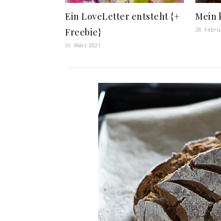
Ein LoveLetter entsteht {+
Mein 
28. Febru
Freebie}
31. März 2021