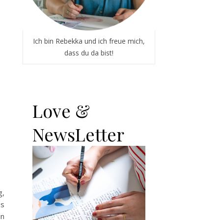
Ich bin Rebekka und ich freue mich,
dass du da bist!
Love &
NewsLetter
g,
us
in