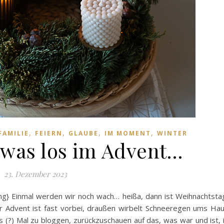
,
,
,
,
FAMILIE
FEIERN
GLAUBE
IM MOMENT
WINTER
was los im Advent…
23. Dezember 2023
ng} Einmal werden wir noch wach… heißa, dann ist Weihnachtsta
r Advent ist fast vorbei, draußen wirbelt Schneeregen ums Ha
es (?) Mal zu bloggen, zurückzuschauen auf das, was war und ist, 