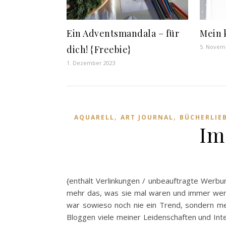
Ein Adventsmandala – für
Mein 
5. Novem
dich! {Freebie}
1. Dezember 2023
,
,
AQUARELL
ART JOURNAL
BÜCHERLIE
Im
{enthält Verlinkungen / unbeauftragte Werbun
mehr das, was sie mal waren und immer weni
war sowieso noch nie ein Trend, sondern me
Bloggen viele meiner Leidenschaften und Inte