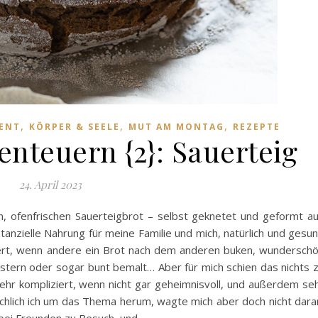
,
,
,
ENT
KÖRPER & SEELE
MUT AM MONTAG
REZEPTE
enteuern {2}: Sauerteig
24. April 2023
, ofenfrischen Sauerteigbrot – selbst geknetet und geformt a
tanzielle Nahrung für meine Familie und mich, natürlich und gesu
ert, wenn andere ein Brot nach dem anderen buken, wundersch
ustern oder sogar bunt bemalt… Aber für mich schien das nichts 
ehr kompliziert, wenn nicht gar geheimnisvoll, und außerdem se
 schlich ich um das Thema herum, wagte mich aber doch nicht dara
bei Freunden zu Besuch, und…