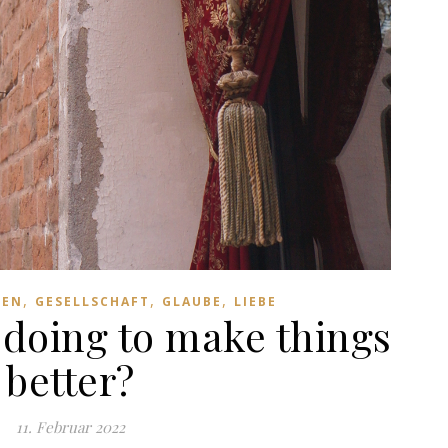
,
,
,
KEN
GESELLSCHAFT
GLAUBE
LIEBE
 doing to make things
better?
11. Februar 2022