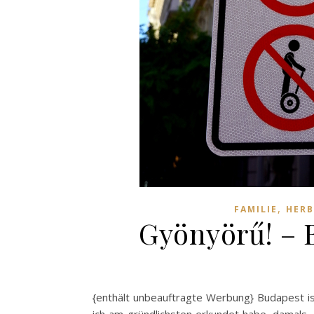
,
FAMILIE
HERB
Gyönyörű! – 
{enthält unbeauftragte Werbung} Budapest ist