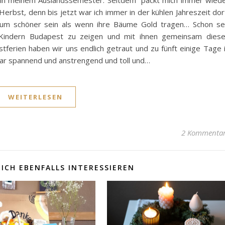
, in meinem Auslandssemester. Seitdem packt mich immer wied
rbst, denn bis jetzt war ich immer in der kühlen Jahreszeit dor
aum schöner sein als wenn ihre Bäume Gold tragen… Schon se
Kindern Budapest zu zeigen und mit ihnen gemeinsam dies
ferien haben wir uns endlich getraut und zu fünft einige Tage 
ar spannend und anstrengend und toll und…
WEITERLESEN
2 Kommenta
ICH EBENFALLS INTERESSIEREN