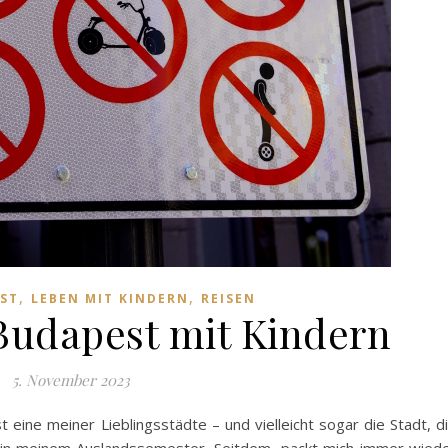
,
,
ST
LEBEN MIT KINDERN
REISEN
Budapest mit Kindern
5. November 2023
 eine meiner Lieblingsstädte – und vielleicht sogar die Stadt, d