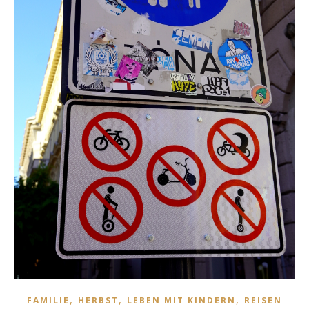
,
,
,
FAMILIE
HERBST
LEBEN MIT KINDERN
REISEN