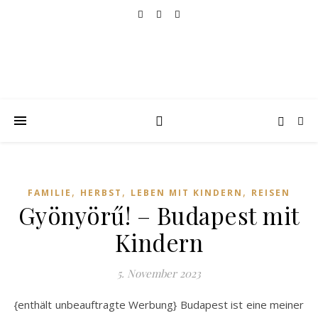
,
,
,
FAMILIE
HERBST
LEBEN MIT KINDERN
REISEN
Gyönyörű! – Budapest mit
Kindern
5. November 2023
{enthält unbeauftragte Werbung} Budapest ist eine meiner