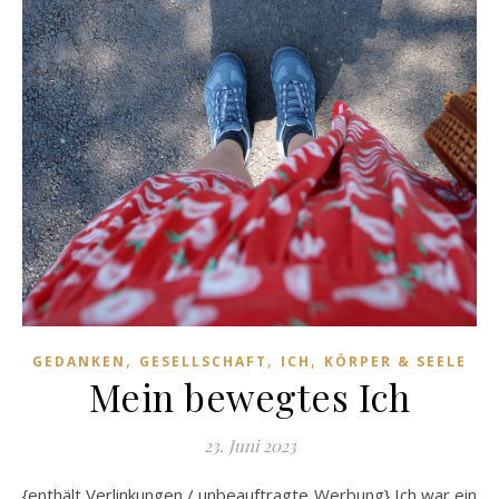
,
,
,
GEDANKEN
GESELLSCHAFT
ICH
KÖRPER & SEELE
Mein bewegtes Ich
23. Juni 2023
{enthält Verlinkungen / unbeauftragte Werbung} Ich war ein