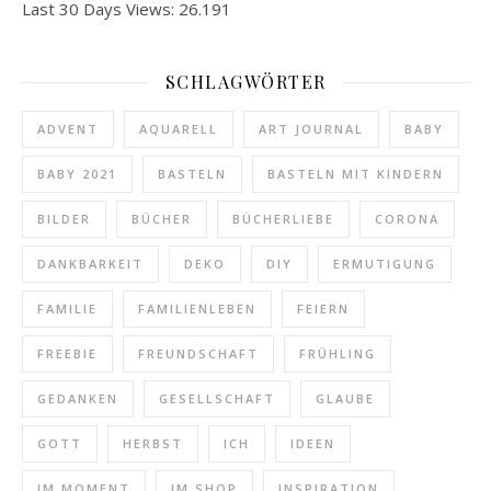
Last 30 Days Views:
26.191
SCHLAGWÖRTER
ADVENT
AQUARELL
ART JOURNAL
BABY
BABY 2021
BASTELN
BASTELN MIT KINDERN
BILDER
BÜCHER
BÜCHERLIEBE
CORONA
DANKBARKEIT
DEKO
DIY
ERMUTIGUNG
FAMILIE
FAMILIENLEBEN
FEIERN
FREEBIE
FREUNDSCHAFT
FRÜHLING
GEDANKEN
GESELLSCHAFT
GLAUBE
GOTT
HERBST
ICH
IDEEN
IM MOMENT
IM SHOP
INSPIRATION