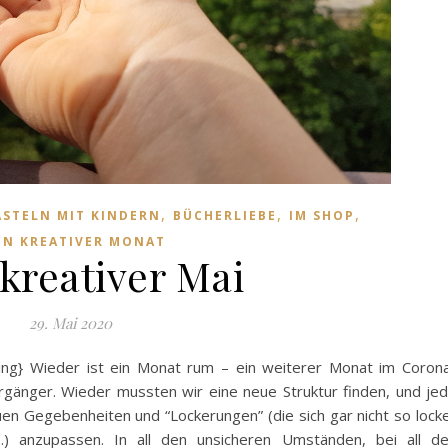
,
,
,
ASTELN MIT KINDERN
BÜCHERLIEBE
IM SHOP
IN KREATIVER MONAT
kreativer Mai
29. Mai 2020
ung} Wieder ist ein Monat rum – ein weiterer Monat im Coron
gänger. Wieder mussten wir eine neue Struktur finden, und je
en Gegebenheiten und “Lockerungen” (die sich gar nicht so lock
…) anzupassen. In all den unsicheren Umständen, bei all d