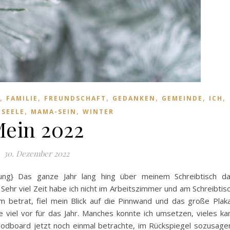
,
,
,
,
,
,
FAMILIE
FREUNDSCHAFT
GEDANKEN
GEMEINDE
ICH
,
,
 SEELE
MAMA-SEIN
WINTER
ein 2022
30. Dezember 2022
bung} Das ganze Jahr lang hing über meinem Schreibtisch d
Sehr viel Zeit habe ich nicht im Arbeitszimmer und am Schreibtis
 betrat, fiel mein Blick auf die Pinnwand und das große Plak
 viel vor für das Jahr. Manches konnte ich umsetzen, vieles k
odboard jetzt noch einmal betrachte, im Rückspiegel sozusage