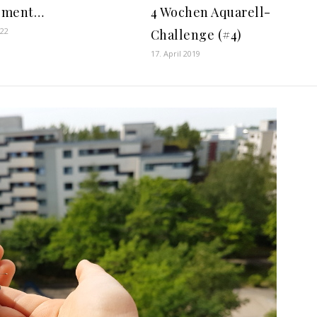
oment…
4 Wochen Aquarell-
022
Challenge (#4)
17. April 2019