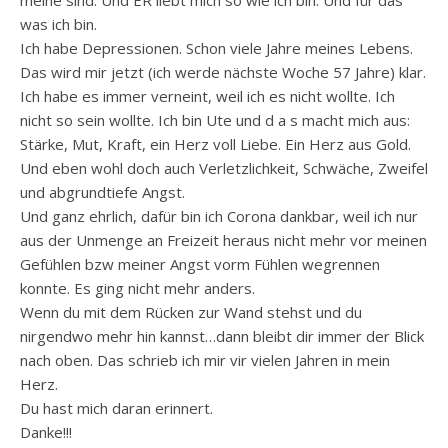
meine sind. Und ER liebt mich so wie ich bin. Und für das
was ich bin.
Ich habe Depressionen. Schon viele Jahre meines Lebens.
Das wird mir jetzt (ich werde nächste Woche 57 Jahre) klar.
Ich habe es immer verneint, weil ich es nicht wollte. Ich
nicht so sein wollte. Ich bin Ute und d a s macht mich aus:
Stärke, Mut, Kraft, ein Herz voll Liebe. Ein Herz aus Gold.
Und eben wohl doch auch Verletzlichkeit, Schwäche, Zweifel
und abgrundtiefe Angst.
Und ganz ehrlich, dafür bin ich Corona dankbar, weil ich nur
aus der Unmenge an Freizeit heraus nicht mehr vor meinen
Gefühlen bzw meiner Angst vorm Fühlen wegrennen
konnte. Es ging nicht mehr anders.
Wenn du mit dem Rücken zur Wand stehst und du
nirgendwo mehr hin kannst…dann bleibt dir immer der Blick
nach oben. Das schrieb ich mir vir vielen Jahren in mein
Herz.
Du hast mich daran erinnert.
Danke!!!