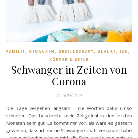
,
,
,
,
,
FAMILIE
GEDANKEN
GESELLSCHAFT
GLAUBE
ICH
KÖRPER & SEELE
Schwanger in Zeiten von
Corona
21. April 2021
Die Tage vergehen langsam – die Wochen dafür umso
schneller. Das beschreibt mein Zeitgefühl in den letzten
Monaten sehr gut. Es kommt mir vor, als wäre es gestern
gewesen, dass ich meine Schwangerschaft verkündet habe
– und gleichzeitig scheint mich die Babykugel schon ewig zu