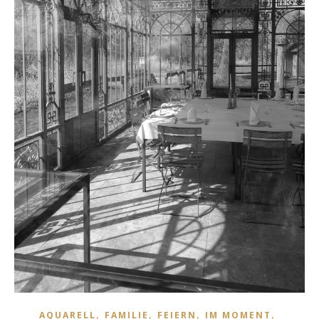
,
,
,
,
AQUARELL
FAMILIE
FEIERN
IM MOMENT