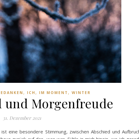
,
,
,
GEDANKEN
ICH
IM MOMENT
WINTER
d und Morgenfreude
31. Dezember 2021
Es ist eine besondere Stimmung, zwischen Abschied und Aufbruc