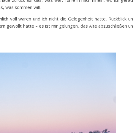
chaue zurück auf das, was war. Fühle in mich hinein, wo ich gera
s, was kommen will.
ich voll waren und ich nicht die Gelegenheit hatte, Rückblick u
gern gewollt hätte – es ist mir gelungen, das Alte abzuschließen u