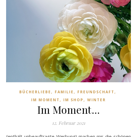
,
,
,
BÜCHERLIEBE
FAMILIE
FREUNDSCHAFT
,
,
IM MOMENT
IM SHOP
WINTER
Im Moment…
12. Februar 2021
{enthält unbeauftragte Werbung} machen mir die schönen