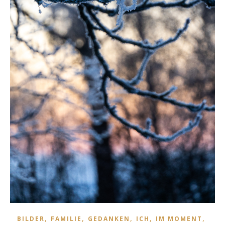
,
,
,
,
,
BILDER
FAMILIE
GEDANKEN
ICH
IM MOMENT