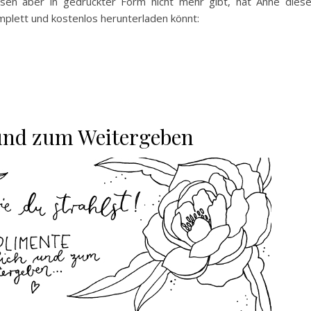
sen aber in gedruckter Form nicht mehr gibt, hat Anne dies
omplett und kostenlos herunterladen könnt:
und zum Weitergeben