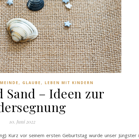
,
,
MEINDE
GLAUBE
LEBEN MIT KINDERN
d Sand – Ideen zur
dersegnung
10. Juni 2022
ung} Kurz vor seinem ersten Geburtstag wurde unser Jüngster 