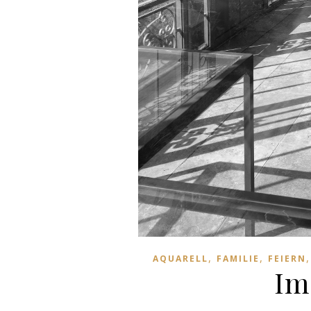
,
,
AQUARELL
FAMILIE
FEIERN
Im