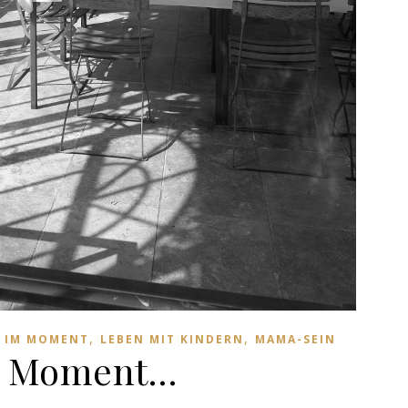
,
,
,
IM MOMENT
LEBEN MIT KINDERN
MAMA-SEIN
 Moment…