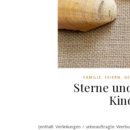
,
,
FAMILIE
FEIERN
GE
Sterne un
Kin
{enthält Verlinkungen / unbeauftragte Werb