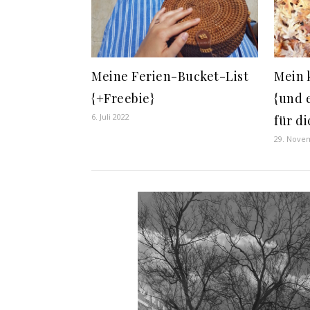
Meine Ferien-Bucket-List
Mein 
{+Freebie}
{und 
6. Juli 2022
für di
29. Nove