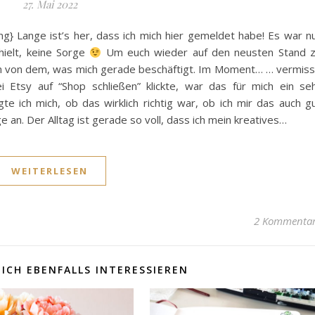
27. Mai 2022
g} Lange ist’s her, dass ich mich hier gemeldet habe! Es war n
hielt, keine Sorge
Um euch wieder auf den neusten Stand 
ium von dem, was mich gerade beschäftigt. Im Moment… … vermis
ei Etsy auf “Shop schließen” klickte, war das für mich ein se
e ich mich, ob das wirklich richtig war, ob ich mir das auch g
ge an. Der Alltag ist gerade so voll, dass ich mein kreatives…
WEITERLESEN
2 Kommenta
ICH EBENFALLS INTERESSIEREN