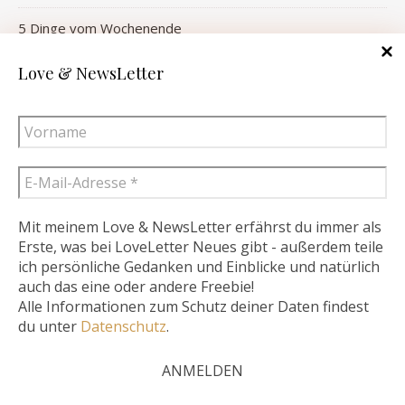
5 Dinge vom Wochenende
Mama kurt auf Usedom
Love & NewsLetter
Mit meinem Love & NewsLetter erfährst du immer als
Erste, was bei LoveLetter Neues gibt - außerdem teile
ich persönliche Gedanken und Einblicke und natürlich
Diese Website verwendet Cookies – nähere Informationen dazu
auch das eine oder andere Freebie!
Alle Informationen zum Schutz deiner Daten findest
und zu Ihren Rechten als Benutzer finden Sie in meiner
du unter
Datenschutz
.
Datenschutzerklärung. Klicken Sie auf „Ich stimme zu“, um
Cookies zu akzeptieren und direkt meine Website besuchen zu
können..
Mehr lesen
Ich stimme zu.