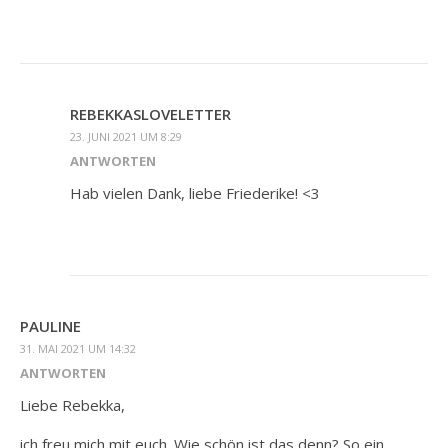
REBEKKASLOVELETTER
23. JUNI 2021 UM 8:29
ANTWORTEN
Hab vielen Dank, liebe Friederike! <3
PAULINE
31. MAI 2021 UM 14:32
ANTWORTEN
Liebe Rebekka,
ich freu mich mit euch. Wie schön ist das denn? So ein