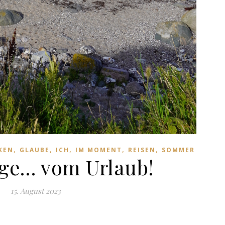
,
,
,
,
,
KEN
GLAUBE
ICH
IM MOMENT
REISEN
SOMMER
ge… vom Urlaub!
15. August 2023