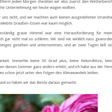
Eltern! Jeden Morgen checkten wir also zuerst den Wetterberic
che Unternehmung wir heute wagen wollten.
r uns nicht, und wir machten auch keinen ausgedehnten Strandt
eliebte Draußen-Essen war kaum möglich.
eständig graue Himmel war eine Herausforderung für mei
 gar nicht mal so schlimm. Wir sind nie wirklich nass geworde
o einiges gesehen und unternommen, und an zwei Tagen ließ si
rkeit: Immerhin keine 30 Grad plus, keine Rekordhitze, kei
n diesen Sommer ganz anders erlebt, und ich habe aus der Fer
hen schon jetzt unter den Folgen des Klimawandels leiden.
und so haben wir das Beste daraus gemacht.