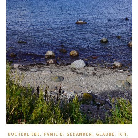
,
,
,
,
,
BÜCHERLIEBE
FAMILIE
GEDANKEN
GLAUBE
ICH