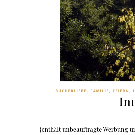
,
,
,
BÜCHERLIEBE
FAMILIE
FEIERN
Im
{enthält unbeauftragte Werbung u