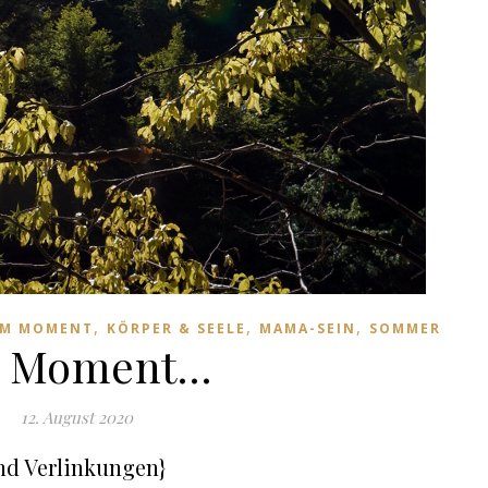
,
,
,
IM MOMENT
KÖRPER & SEELE
MAMA-SEIN
SOMMER
 Moment…
12. August 2020
nd Verlinkungen}