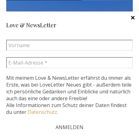
Love & NewsLetter
Mit meinem Love & NewsLetter erfährst du immer als
Erste, was bei LoveLetter Neues gibt - außerdem teile
ich persönliche Gedanken und Einblicke und natürlich
Diese Website verwendet Cookies – nähere Informationen dazu
auch das eine oder andere Freebie!
Alle Informationen zum Schutz deiner Daten findest
und zu Ihren Rechten als Benutzer finden Sie in meiner
du unter
Datenschutz
.
Datenschutzerklärung. Klicken Sie auf „Ich stimme zu“, um
Cookies zu akzeptieren und direkt meine Website besuchen zu
können..
Mehr lesen
Ich stimme zu.