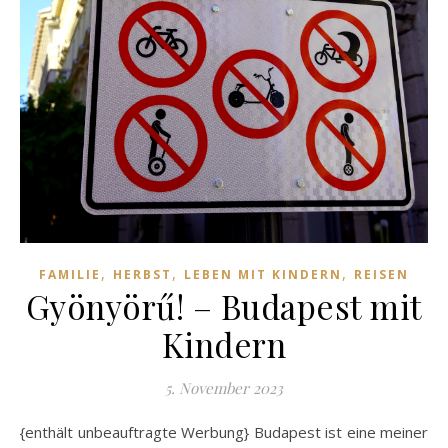
,
,
,
FAMILIE
HERBST
LEBEN MIT KINDERN
REISEN
Gyönyörű! – Budapest mit
Kindern
5. November 2023
{enthält unbeauftragte Werbung} Budapest ist eine meiner