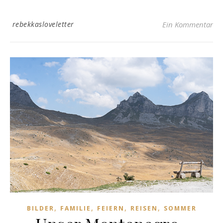
rebekkasloveletter
Ein Kommentar
,
,
,
,
BILDER
FAMILIE
FEIERN
REISEN
SOMMER