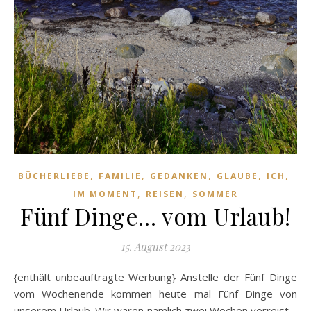
,
,
,
,
,
BÜCHERLIEBE
FAMILIE
GEDANKEN
GLAUBE
ICH
,
,
IM MOMENT
REISEN
SOMMER
Fünf Dinge… vom Urlaub!
15. August 2023
{enthält unbeauftragte Werbung} Anstelle der Fünf Dinge
vom Wochenende kommen heute mal Fünf Dinge von
unserem Urlaub. Wir waren nämlich zwei Wochen verreist –