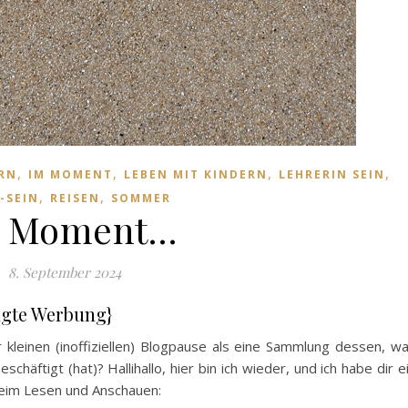
,
,
,
,
ERN
IM MOMENT
LEBEN MIT KINDERN
LEHRERIN SEIN
,
,
-SEIN
REISEN
SOMMER
 Moment…
8. September 2024
agte Werbung}
kleinen (inoffiziellen) Blogpause als eine Sammlung dessen, w
schäftigt (hat)? Hallihallo, hier bin ich wieder, und ich habe dir e
eim Lesen und Anschauen: