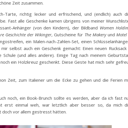
schöne Zeit zusammen.
Tarte, richtig lecker und erfrischend, und (endlich) auch d
abe. Fast alle Geschenke kamen übrigens von meiner Wunschlist
roissant-Anhänger (von den Kindern), der Bildband
Women Holdi
re Geschichte der Wikinger
, Gutscheine für
The Makery
und
Motel
gostreifen, ein Malen-nach-Zahlen-Set, einen Schlüsselanhänge
 mir selbst auch ein Geschenk gemacht: Einen neuen Rucksack
die Schule (und alles andere). Einige Tag nach meinem Geburtst
 noch ein Holzkreuz geschenkt. Diese Geste hat mich sehr gefre
on Zeit, zum Italiener um die Ecke zu gehen und die Ferien m
 auch noch, ein Book-Brunch sollte es werden, aber da ich fast n
t erst einmal weh, war letztlich aber besser so, da mich d
 doch vor allem gestresst hätten.