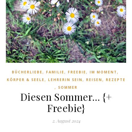
,
,
,
,
BÜCHERLIEBE
FAMILIE
FREEBIE
IM MOMENT
,
,
,
KÖRPER & SEELE
LEHRERIN SEIN
REISEN
REZEPTE
,
SOMMER
Diesen Sommer… {+
Freebie}
2. August 2024