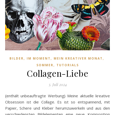
,
,
,
BILDER
IM MOMENT
MEIN KREATIVER MONAT
,
SOMMER
TUTORIALS
Collagen-Liebe
5. Juli 2024
{enthält unbeauftragte Werbung} Meine aktuelle kreative
Obsession ist die Collage. Es ist so entspannend, mit
Papier, Schere und Kleber herumzuwerkeln und aus den
verschiedensten Bildelementen eine neue Komposition