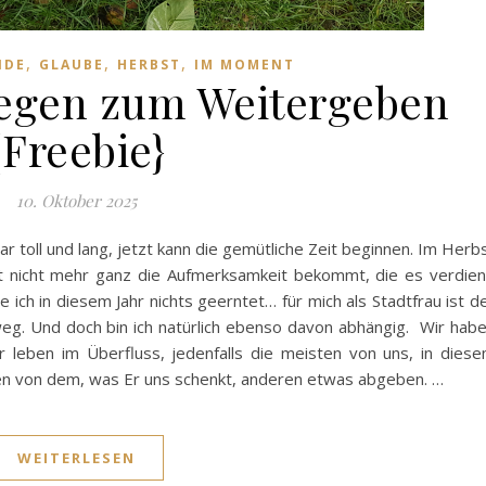
,
,
,
NDE
GLAUBE
HERBST
IM MOMENT
Segen zum Weitergeben
{Freebie}
10. Oktober 2025
r toll und lang, jetzt kann die gemütliche Zeit beginnen. Im Herb
cht nicht mehr ganz die Aufmerksamkeit bekommt, die es verdien
ch in diesem Jahr nichts geerntet… für mich als Stadtfrau ist d
eg. Und doch bin ich natürlich ebenso davon abhängig. Wir hab
ir leben im Überfluss, jedenfalls die meisten von uns, in dies
nen von dem, was Er uns schenkt, anderen etwas abgeben. …
WEITERLESEN