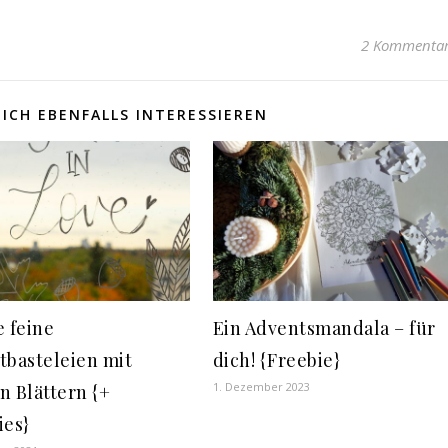
2 Kommenta
ICH EBENFALLS INTERESSIEREN
e feine
Ein Adventsmandala – für
tbasteleien mit
dich! {Freebie}
1. Dezember 2023
n Blättern {+
ies}