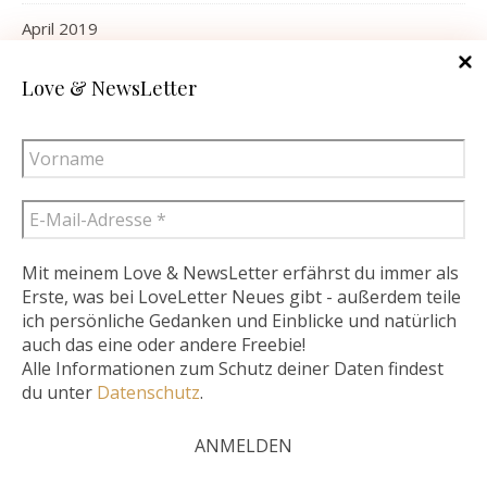
April 2019
März 2019
Love & NewsLetter
Februar 2019
Januar 2019
Mit meinem Love & NewsLetter erfährst du immer als
Erste, was bei LoveLetter Neues gibt - außerdem teile
ich persönliche Gedanken und Einblicke und natürlich
Diese Website verwendet Cookies – nähere Informationen dazu
auch das eine oder andere Freebie!
STATISTIK
Alle Informationen zum Schutz deiner Daten findest
und zu Ihren Rechten als Benutzer finden Sie in meiner
du unter
Datenschutz
.
Datenschutzerklärung. Klicken Sie auf „Ich stimme zu“, um
Last 30 Days Views:
28.896
Cookies zu akzeptieren und direkt meine Website besuchen zu
können..
Mehr lesen
Ich stimme zu.
SCHLAGWÖRTER