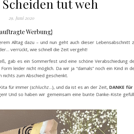
– Scheiden tut weh
29. Juni 2020
eauftragte Werbung}
serem Alltag dazu – und nun geht auch dieser Lebensabschnitt 
er… verrückt, wie schnell die Zeit vergeht!
rließ, gab es ein Sommerfest und eine schöne Verabschiedung d
 Form leider nicht möglich. Da wir ja “damals” noch ein Kind in d
ch nichts zum Abschied geschenkt.
Kita für immer (
schluchz
…), und da ist es an der Zeit,
DANKE für
gen! Und so haben wir gemeinsam eine bunte Danke-Kiste gefüll