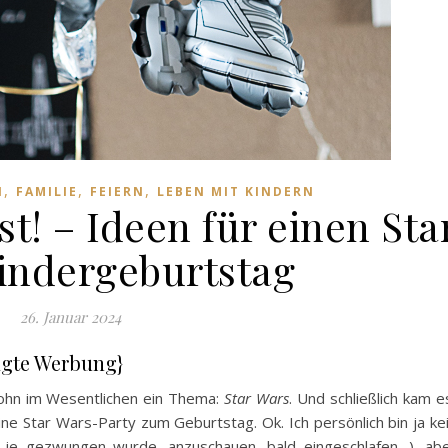
,
,
,
N
FAMILIE
FEIERN
LEBEN MIT KINDERN
t! – Ideen für einen Sta
indergeburtstag
26. Januar 2024
agte Werbung}
Sohn im Wesentlichen ein Thema:
Star Wars
. Und schließlich kam e
e Star Wars-Party zum Geburtstag. Ok. Ich persönlich bin ja ke
ch je gezwungen wurde, anzuschauen, bald eingeschlafen…), ab