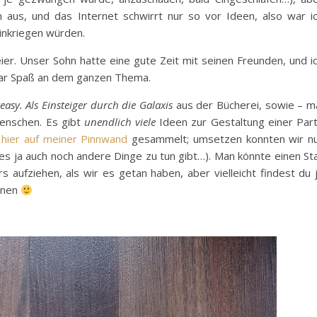
 aus, und das Internet schwirrt nur so vor Ideen, also war i
hinkriegen würden.
eier. Unser Sohn hatte eine gute Zeit mit seinen Freunden, und i
gar Spaß an dem ganzen Thema.
asy. Als Einsteiger durch die Galaxis
aus der Bücherei, sowie – m
Menschen. Es gibt
unendlich viele
Ideen zur Gestaltung einer Par
h
hier auf meiner Pinnwand
gesammelt; umsetzen konnten wir n
d es ja auch noch andere Dinge zu tun gibt…). Man könnte einen St
aufziehen, als wir es getan haben, aber vielleicht findest du 
ionen