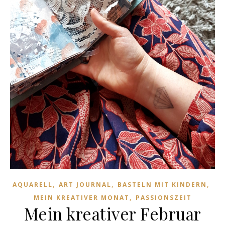
,
,
,
AQUARELL
ART JOURNAL
BASTELN MIT KINDERN
,
MEIN KREATIVER MONAT
PASSIONSZEIT
Mein kreativer Februar