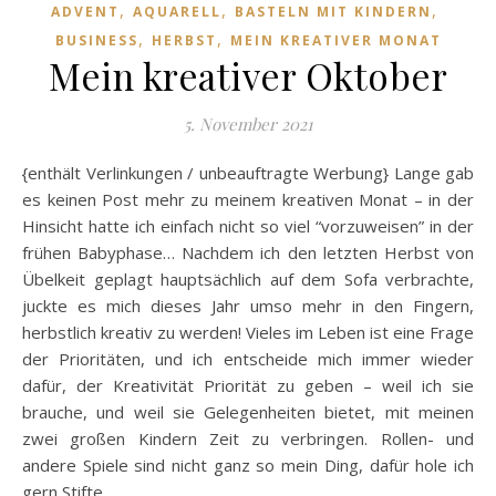
,
,
,
ADVENT
AQUARELL
BASTELN MIT KINDERN
,
,
BUSINESS
HERBST
MEIN KREATIVER MONAT
Mein kreativer Oktober
5. November 2021
{enthält Verlinkungen / unbeauftragte Werbung} Lange gab
es keinen Post mehr zu meinem kreativen Monat – in der
Hinsicht hatte ich einfach nicht so viel “vorzuweisen” in der
frühen Babyphase… Nachdem ich den letzten Herbst von
Übelkeit geplagt hauptsächlich auf dem Sofa verbrachte,
juckte es mich dieses Jahr umso mehr in den Fingern,
herbstlich kreativ zu werden! Vieles im Leben ist eine Frage
der Prioritäten, und ich entscheide mich immer wieder
dafür, der Kreativität Priorität zu geben – weil ich sie
brauche, und weil sie Gelegenheiten bietet, mit meinen
zwei großen Kindern Zeit zu verbringen. Rollen- und
andere Spiele sind nicht ganz so mein Ding, dafür hole ich
gern Stifte,…