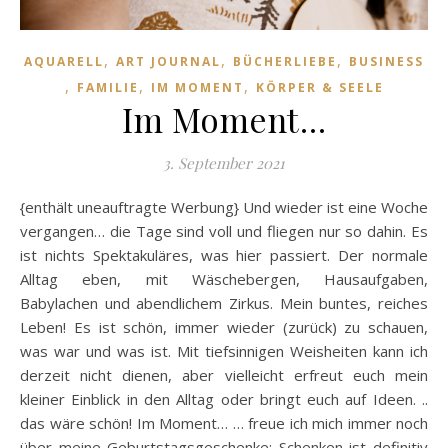
,
,
,
AQUARELL
ART JOURNAL
BÜCHERLIEBE
BUSINESS
,
,
,
FAMILIE
IM MOMENT
KÖRPER & SEELE
Im Moment…
3. September 2021
{enthält uneauftragte Werbung} Und wieder ist eine Woche
vergangen… die Tage sind voll und fliegen nur so dahin. Es
ist nichts Spektakuläres, was hier passiert. Der normale
Alltag eben, mit Wäschebergen, Hausaufgaben,
Babylachen und abendlichem Zirkus. Mein buntes, reiches
Leben! Es ist schön, immer wieder (zurück) zu schauen,
was war und was ist. Mit tiefsinnigen Weisheiten kann ich
derzeit nicht dienen, aber vielleicht erfreut euch mein
kleiner Einblick in den Alltag oder bringt euch auf Ideen. ..
das wäre schön! Im Moment… … freue ich mich immer noch
über meine Geburtstagsgeschenke: Schenken ist definitiv