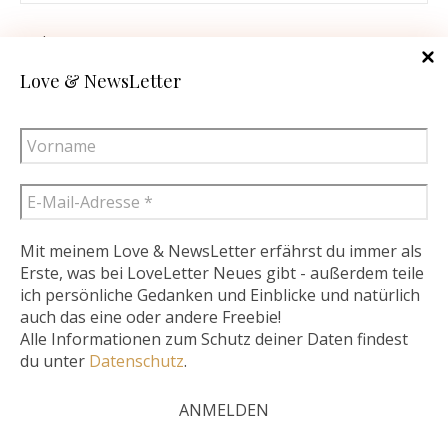
Website
Love & NewsLetter
Name, E-Mail-Adresse und Website in diesem Browser für
meinen nächsten Kommentar speichern.
Kommentieren
Mit meinem Love & NewsLetter erfährst du immer als
Erste, was bei LoveLetter Neues gibt - außerdem teile
ich persönliche Gedanken und Einblicke und natürlich
Diese Website verwendet Cookies – nähere Informationen dazu
auch das eine oder andere Freebie!
Alle Informationen zum Schutz deiner Daten findest
und zu Ihren Rechten als Benutzer finden Sie in meiner
du unter
Datenschutz
.
Datenschutzerklärung. Klicken Sie auf „Ich stimme zu“, um
Cookies zu akzeptieren und direkt meine Website besuchen zu
können..
Mehr lesen
Ich stimme zu.