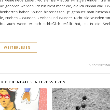
s kleine neue Leben, wo sie riss – lauter winzige Wunden, die m
ir gehören werden. Ich bin nicht mehr die, die ich einmal war. Dr
henbetten haben Spuren hinterlassen. Je genauer man hinschau
ale, Narben – Wunden. Zeichen und Wunder. Nicht alle Wunden si
, auch wenn er sich schließlich erfüllt hat, ist in die See
WEITERLESEN
6 Kommenta
ICH EBENFALLS INTERESSIEREN