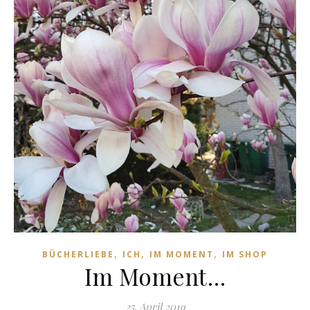
,
,
,
BÜCHERLIEBE
ICH
IM MOMENT
IM SHOP
Im Moment…
25. April 2019