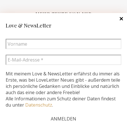
MEHR TEXTE VON MIR
Love & NewsLetter
Nach Hause kommen
Wir – mit oder ohne Wunschkind
GottNaheGlücklich
Über mich auf
MamaAbba
Eine fruchtbare Verbindung
Mit meinem Love & NewsLetter erfährst du immer als
Erste, was bei LoveLetter Neues gibt - außerdem teile
Bibel kreativ auf
Jesus.de
ich persönliche Gedanken und Einblicke und natürlich
Diese Website verwendet Cookies – nähere Informationen dazu
auch das eine oder andere Freebie!
Alle Informationen zum Schutz deiner Daten findest
und zu Ihren Rechten als Benutzer finden Sie in meiner
du unter
Datenschutz
.
Datenschutzerklärung. Klicken Sie auf „Ich stimme zu“, um
2026 Rebekka Schwaneberg ©
Cookies zu akzeptieren und direkt meine Website besuchen zu
Ashe Theme von
WP Royal
.
können..
Mehr lesen
Ich stimme zu.