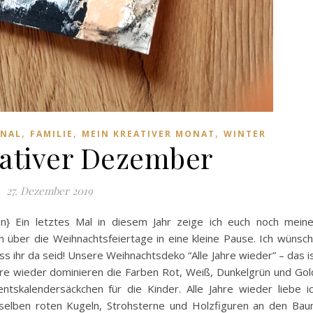
,
,
,
RNAL
FAMILIE
MEIN KREATIVER MONAT
WINTER
ativer Dezember
27. Dezember 2019
en} Ein letztes Mal in diesem Jahr zeige ich euch noch mein
 über die Weihnachtsfeiertage in eine kleine Pause. Ich wünsc
s ihr da seid! Unsere Weihnachtsdeko “Alle Jahre wieder” – das i
re wieder dominieren die Farben Rot, Weiß, Dunkelgrün und Gol
entskalendersäckchen für die Kinder. Alle Jahre wieder liebe i
eselben roten Kugeln, Strohsterne und Holzfiguren an den Ba