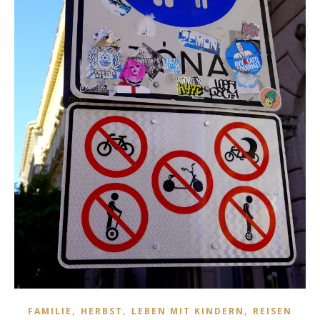
,
,
,
FAMILIE
HERBST
LEBEN MIT KINDERN
REISEN