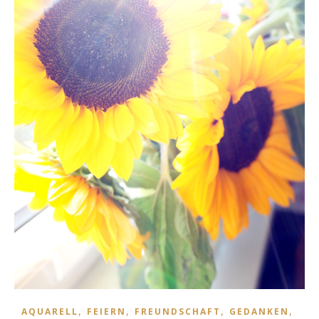
,
,
,
,
AQUARELL
FEIERN
FREUNDSCHAFT
GEDANKEN