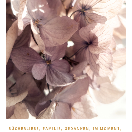
,
,
,
,
BÜCHERLIEBE
FAMILIE
GEDANKEN
IM MOMENT