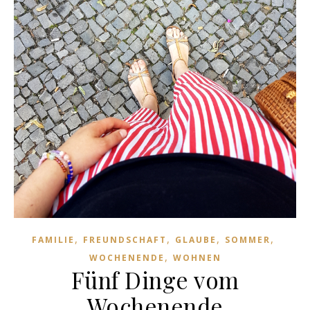
,
,
,
,
FAMILIE
FREUNDSCHAFT
GLAUBE
SOMMER
,
WOCHENENDE
WOHNEN
Fünf Dinge vom
Wochenende