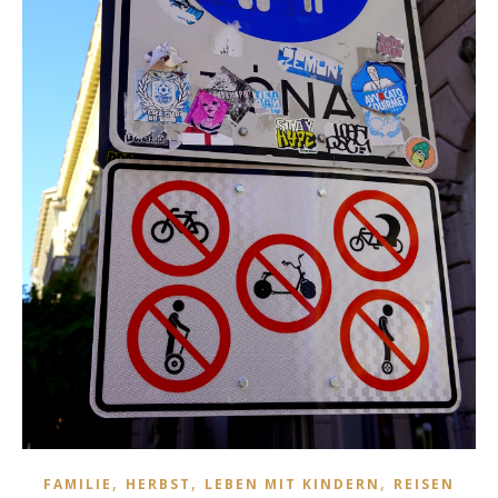
,
,
,
FAMILIE
HERBST
LEBEN MIT KINDERN
REISEN