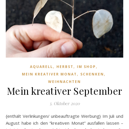
,
,
,
AQUARELL
HERBST
IM SHOP
,
,
MEIN KREATIVER MONAT
SCHENKEN
WEIHNACHTEN
Mein kreativer September
5. Oktober 2020
{enthält Verlinkungen/ unbeauftragte Werbung} Im Juli und
August habe ich den “kreativen Monat” ausfallen lassen –