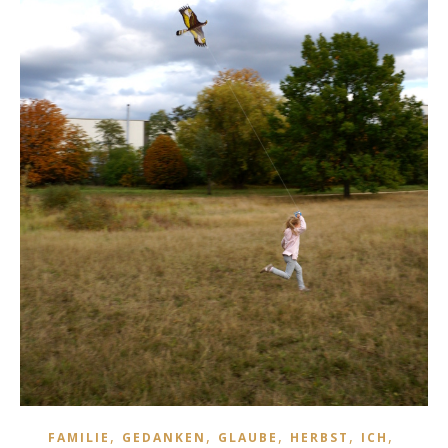
,
,
,
,
,
FAMILIE
GEDANKEN
GLAUBE
HERBST
ICH