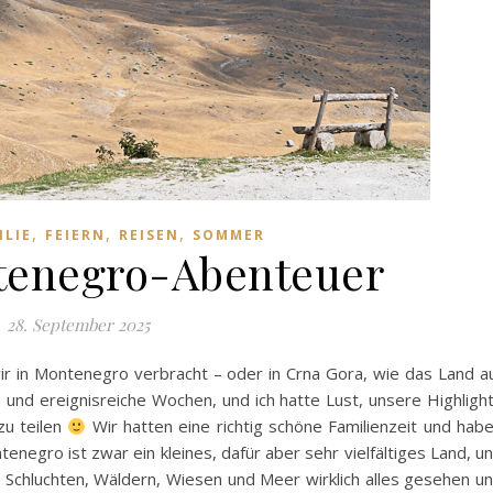
,
,
,
ILIE
FEIERN
REISEN
SOMMER
tenegro-Abenteuer
28. September 2025
r in Montenegro verbracht – oder in Crna Gora, wie das Land a
und ereignisreiche Wochen, und ich hatte Lust, unsere Highligh
zu teilen
Wir hatten eine richtig schöne Familienzeit und hab
negro ist zwar ein kleines, dafür aber sehr vielfältiges Land, u
Schluchten, Wäldern, Wiesen und Meer wirklich alles gesehen u