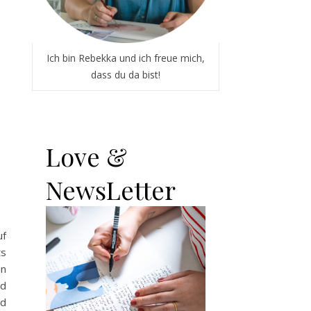
Ich bin Rebekka und ich freue mich,
dass du da bist!
Love &
NewsLetter
uf
ts
en
nd
nd