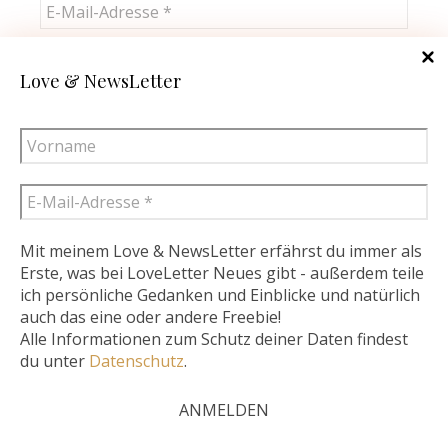
Mit meinem Love & NewsLetter erfährst du
Love & NewsLetter
immer als Erste, was bei LoveLetter Neues gibt -
außerdem teile ich persönliche Gedanken und
Einblicke und natürlich auch das eine oder
andere Freebie!
Alle Informationen zum Schutz deiner Daten
findest du unter
Datenschutz
.
Mit meinem Love & NewsLetter erfährst du immer als
Erste, was bei LoveLetter Neues gibt - außerdem teile
ich persönliche Gedanken und Einblicke und natürlich
Diese Website verwendet Cookies – nähere Informationen dazu
auch das eine oder andere Freebie!
ARCHIV
Alle Informationen zum Schutz deiner Daten findest
und zu Ihren Rechten als Benutzer finden Sie in meiner
du unter
Datenschutz
.
Datenschutzerklärung. Klicken Sie auf „Ich stimme zu“, um
Juli 2026
Cookies zu akzeptieren und direkt meine Website besuchen zu
können..
Mehr lesen
Ich stimme zu.
Juni 2026