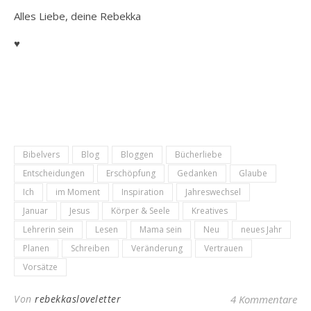
Alles Liebe, deine Rebekka
♥
Bibelvers
Blog
Bloggen
Bücherliebe
Entscheidungen
Erschöpfung
Gedanken
Glaube
Ich
im Moment
Inspiration
Jahreswechsel
Januar
Jesus
Körper & Seele
Kreatives
Lehrerin sein
Lesen
Mama sein
Neu
neues Jahr
Planen
Schreiben
Veränderung
Vertrauen
Vorsätze
Von
rebekkasloveletter
4 Kommentare