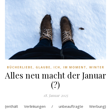
,
,
,
,
BÜCHERLIEBE
GLAUBE
ICH
IM MOMENT
WINTER
Alles neu macht der Januar
(?)
18. Januar 2025
{enthält Verlinkungen / unbeauftragte Werbung}