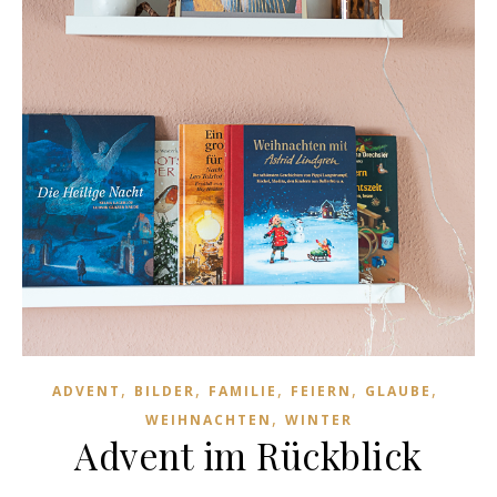
,
,
,
,
,
ADVENT
BILDER
FAMILIE
FEIERN
GLAUBE
,
WEIHNACHTEN
WINTER
Advent im Rückblick