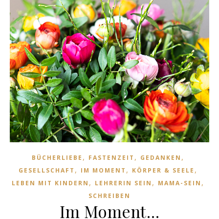
,
,
,
BÜCHERLIEBE
FASTENZEIT
GEDANKEN
,
,
,
GESELLSCHAFT
IM MOMENT
KÖRPER & SEELE
,
,
,
LEBEN MIT KINDERN
LEHRERIN SEIN
MAMA-SEIN
SCHREIBEN
Im Moment…