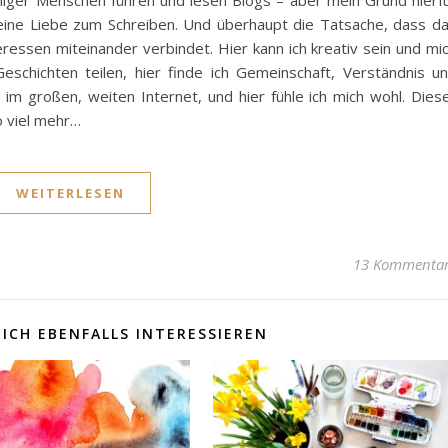
ger Menschen führen und lesen Blogs – aber mein Grund hierf
ine Liebe zum Schreiben. Und überhaupt die Tatsache, dass d
ressen miteinander verbindet. Hier kann ich kreativ sein und mi
eschichten teilen, hier finde ich Gemeinschaft, Verständnis u
 im großen, weiten Internet, und hier fühle ich mich wohl. Dies
o viel mehr…
WEITERLESEN
13 Kommenta
ICH EBENFALLS INTERESSIEREN