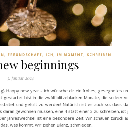
,
,
,
,
RN
FREUNDSCHAFT
ICH
IM MOMENT
SCHREIBEN
new beginnings
5. Januar 2024
ng} Happy new year – ich wünsche dir ein frohes, gesegnetes u
 gestartet bist in die zwölf blitzeblanken Monate, die so leer v
staltet und gefüllt zu werden! Natürlich ist es auch so, dass d
s daran gewöhnen müssen, eine 4 statt einer 3 zu schreiben, ist 
 Der Jahreswechsel ist eine besondere Zeit. Wir schauen zurück a
das, was kommt. Wir ziehen Bilanz, schmieden…