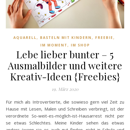
,
,
,
AQUARELL
BASTELN MIT KINDERN
FREEBIE
,
IM MOMENT
IM SHOP
Lebe lieber bunter – 5
Ausmalbilder und weitere
Kreativ-Ideen {Freebies}
19. März 2020
Für mich als Introvertierte, die sowieso gern viel Zeit zu
Hause mit Lesen, Malen und Schreiben verbringt, ist der
verordnete So-weit-es-möglich-ist-Hausarrest nicht per
se etwas Schlechtes. Meine Kinder sehen das etwas
anders (wenn sie es auch gut finden, nicht in Schule und